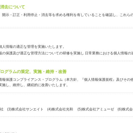
・消去について
、開示・訂正・利用停止・消去等を求める権利を有していることを確認し、これらの
個人情報の適正な管理を実施いたします。
報の保護及び適正な管理方法についての研修を実施し 日常業務における個人情報の
プログラムの策定、実施・維持・改善
情報保護コンプライアンス・プログラム（本方針、『個人情報保護規程』及びその他
実施し、維持し、継続的に改善いたします。
会社 (3)株式会社サンエイト (4)株式会社光和 (5)株式会社アミューゼ (6)株