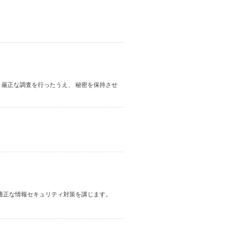
厳正な調査を行ったうえ、 秘密を保持させ
適正な情報セキュリティ対策を講じます。