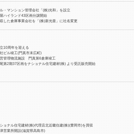
ル・マンション管理会社「(株)光和」を設立
屋ハイランド43区画分譲開始
収した倉庫事業会社を「(株)新光亜」に社名変更
立10周年を迎える
社ビル竣工(門真市末広町)
営管理物流施設 門真第6倉庫竣工
尾第2期37区画をナショナル住宅建材(株) より受託販売開始
ナショナル住宅建材(株)代理店北近畿住建(株)(豊岡市)を買収
今津営業所開設(滋賀県高島市)