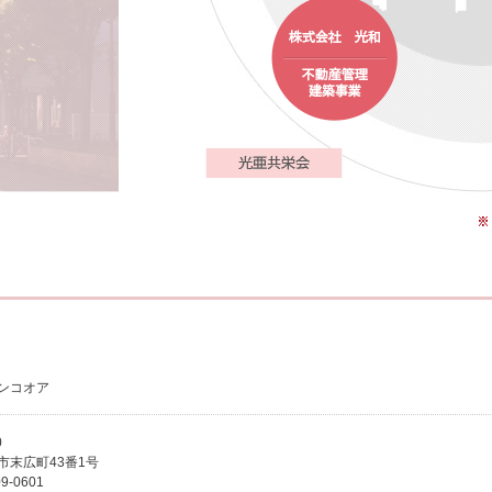
ンコオア
0
市末広町43番1号
09-0601