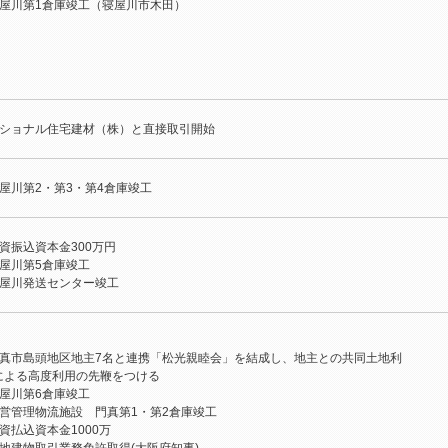
屋川第1倉庫竣工（寝屋川市木田）
ショナル住宅建材（株）と直接取引開始
屋川第2・第3・第4倉庫竣工
資振込資本金300万円
屋川第5倉庫竣工
屋川発送センター竣工
真市島頭地区地主7名と連携「松光親睦会」を結成し、地主との共同土地利
による高度利用の先鞭をつける
屋川第6倉庫竣工
営管理物流施設 門真第1・第2倉庫竣工
資払込資本金1000万