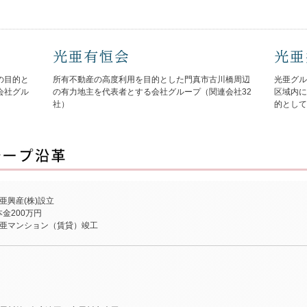
の目的と
所有不動産の高度利用を目的とした門真市古川橋周辺
光亜グル
会社グル
の有力地主を代表者とする会社グループ（関連会社32
区域内に
社）
的として
亜興産(株)設立
金200万円
亜マンション（賃貸）竣工