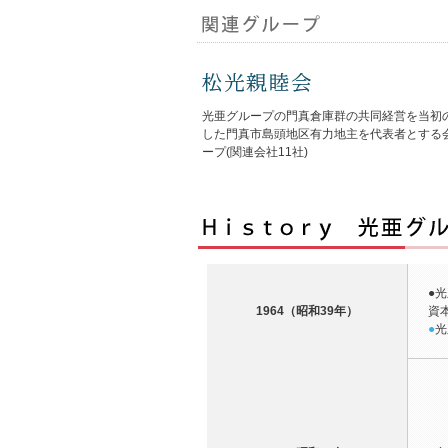
光亜グループの門真倉庫群の共同経営を当初
した門真市島頭地区有力地主を代表者とする
ープ(関連会社11社)
●
光
1964（昭和39年）
資本
●
光