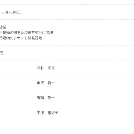
和55年)6月2日
貸業
用建物の開発及び運営並びに管理
用建物のテナント開発誘致
0円
川村 光世
市河 義一
鬼頭 英一
平澤 裕紀子