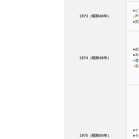
●
ビ
1973（昭和48年）
●
芦
●
買
●
創
●
本
1974（昭和49年）
●
運
●
長
●
1975（昭和50年）
●