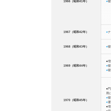
1966（昭和41年）
●
寝
1967（昭和42年）
●
ナ
1968（昭和43年）
●
寝
●
増
1969（昭和44年）
●
寝
●
寝
●
門
用
●
寝
1970（昭和45年）
●
運
●
増