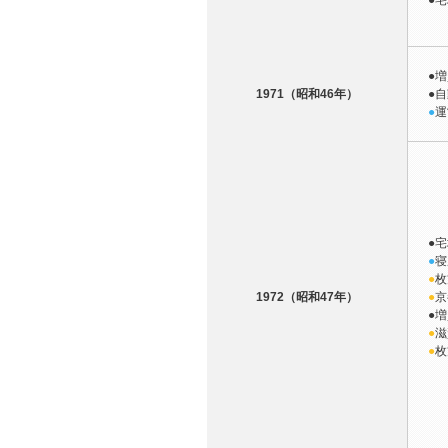
●
宅
●
増
1971（昭和46年）
●
自
●
運
●
宅
●
寝
●
枚
1972（昭和47年）
●
京
●
増
●
滋
●
枚