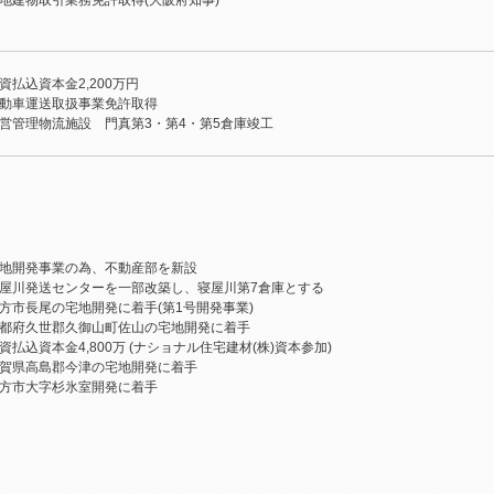
地建物取引業務免許取得(大阪府知事)
資払込資本金2,200万円
動車運送取扱事業免許取得
営管理物流施設 門真第3・第4・第5倉庫竣工
地開発事業の為、不動産部を新設
屋川発送センターを一部改築し、寝屋川第7倉庫とする
方市長尾の宅地開発に着手(第1号開発事業)
都府久世郡久御山町佐山の宅地開発に着手
資払込資本金4,800万 (ナショナル住宅建材(株)資本参加)
賀県高島郡今津の宅地開発に着手
方市大字杉氷室開発に着手